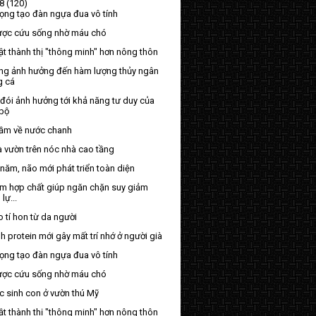
 8
(120)
ọng tạo đàn ngựa đua vô tính
ợc cứu sống nhờ máu chó
t thành thị "thông minh" hơn nông thôn
ng ảnh hưởng đến hàm lượng thủy ngân
g cá
đói ảnh hưởng tới khả năng tư duy của
 bộ
 lầm về nước chanh
à vườn trên nóc nhà cao tầng
năm, não mới phát triển toàn diện
ếm hợp chất giúp ngăn chặn suy giảm
 lự...
 tí hon từ da người
h protein mới gây mất trí nhớ ở người già
ọng tạo đàn ngựa đua vô tính
ợc cứu sống nhờ máu chó
c sinh con ở vườn thú Mỹ
t thành thị "thông minh" hơn nông thôn