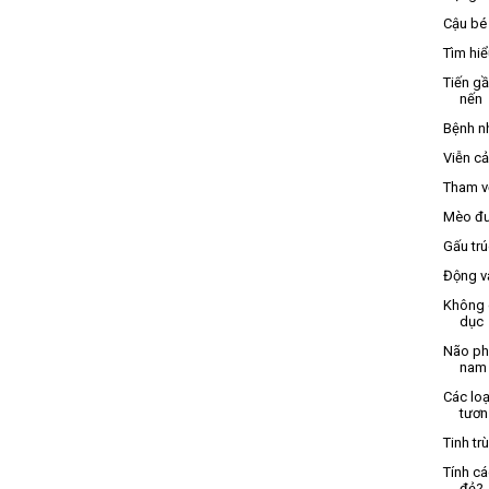
Cậu bé
Tìm hi
Tiến g
nến
Bệnh nh
Viễn cả
Tham v
Mèo đư
Gấu trú
Động vậ
Không 
dục
Não ph
nam 
Các loạ
tươn.
Tinh tr
Tính c
đẻ?