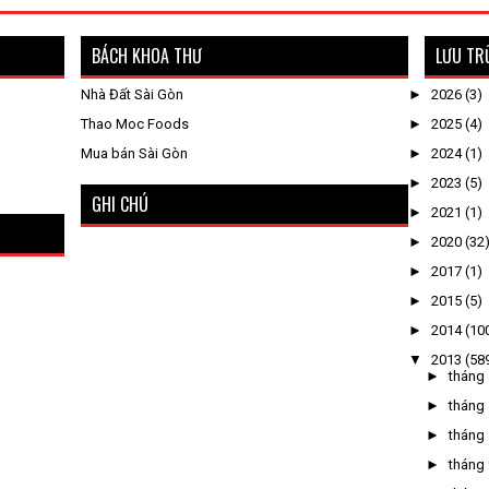
BÁCH KHOA THƯ
LƯU TR
Nhà Đất Sài Gòn
►
2026
(3)
Thao Moc Foods
►
2025
(4)
Mua bán Sài Gòn
►
2024
(1)
►
2023
(5)
GHI CHÚ
►
2021
(1)
►
2020
(32
►
2017
(1)
►
2015
(5)
►
2014
(10
▼
2013
(58
►
tháng
►
tháng
►
tháng
►
tháng