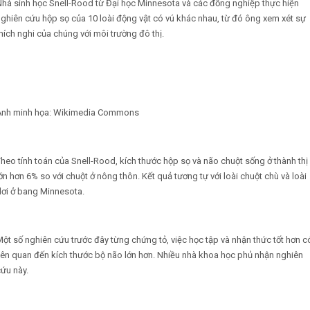
hà sinh học Snell-Rood từ Đại học Minnesota và các đồng nghiệp thực hiện
ghiên cứu hộp sọ của 10 loài động vật có vú khác nhau, từ đó ông xem xét sự
hích nghi của chúng với môi trường đô thị.
Ảnh minh họa: ​W​ikimedia Commons
heo tính toán của Snell-Rood, kích thước hộp sọ và não chuột sống ở thành thị
ớn hơn 6% so với chuột ở nông thôn. Kết quả tương tự với loài chuột chù và loài
dơi ở bang Minnesota.
ột số nghiên cứu trước đây từng chứng tỏ, việc học tập và nhận thức tốt hơn c
iên quan đến kích thước bộ não lớn hơn. Nhiều nhà khoa học phủ nhận nghiên
ứu này.