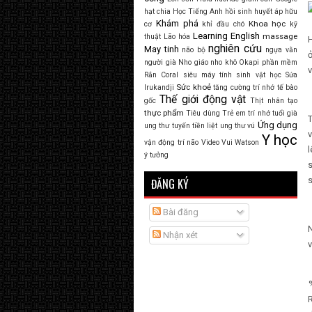
hạt chia
Học Tiếng Anh
hồi sinh
huyết áp
hữu
Khám phá
Khoa học
cơ
khỉ đầu chó
kỹ
Learning English
massage
thuật
Lão hóa
H
nghiên cứu
May tinh
não bộ
ngựa vằn
ở
người già
Nho giáo
nho khô
Okapi
phần mềm
Rắn Coral
siêu máy tính
sinh vật học
Sứa
Sức khoẻ
Irukandji
tăng cường trí nhớ
tế bào
Thế giới động vật
gốc
Thịt nhân tạo
thực phẩm
Tiêu dùng
Trẻ em
trí nhớ tuổi già
T
Ứng dụng
ung thư tuyến tiền liệt
ung thư vú
v
Y học
vận động trí não
Video
Vui
Watson
l
ý tưởng
s
ĐĂNG KÝ
Bài đăng
N
Nhận xét
v