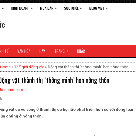
»
»
»
»
»
C
KINH DOANH
MUA BÁN
SỨC KHỎE
BLOG VIET
ức
»
NH TẾ
VĂN HÓA
HAY
TRANG
KHÁC
Home
»
Thế giới động vật
» Động vật thành thị "thông minh" hơn nông thôn
Động vật thành thị "thông minh" hơn nông thôn
No comments
@
Động vật có vú sống ở thành thị có bộ não phát triển hơn so với đồng loại
của chúng ở nông thôn.