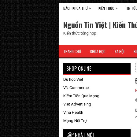
»
»
BÁCH KHOA THƯ
KIẾN THỨC
TIN TỨ
Nguồn Tin Việt | Kiến Th
Kiến thức tổng hợp
TRANG CHỦ
KHOA HỌC
XÃ HỘI
KI
SHOP ONLINE
Du học Việt
VN Commerce
Kiếm Tiền Qua Mạng
Viet Advertising
Vina Health
Mạng Nội Trợ
CẬP NHẬT MỚI