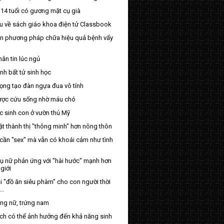
 14 tuổi có gương mặt cụ già
ểu về sách giáo khoa điện tử Classbook
ần phương pháp chữa hiệu quả bệnh vẩy
ắn tin lúc ngủ
nh bất tử sinh học
ọng tạo đàn ngựa đua vô tính
ợc cứu sống nhờ máu chó
c sinh con ở vườn thú Mỹ
t thành thị "thông minh" hơn nông thôn
cần "sex" mà vẫn có khoái cảm như tình
ụ nữ phản ứng với "hài hước" mạnh hơn
giới
i "đồ ăn siêu phàm" cho con người thời
..
ùng nữ, trứng nam
ách có thể ảnh hưởng đến khả năng sinh