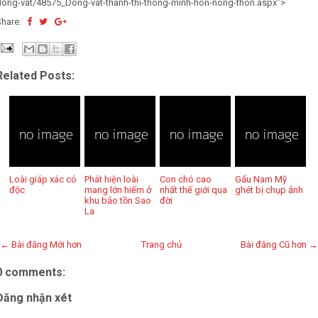
dong-vat/48575_Dong-vat-thanh-thi-thong-minh-hon-nong-thon.aspx">
Share:
Related Posts:
Loài giáp xác có
Phát hiện loài
Con chó cao
Gấu Nam Mỹ
độc
mang lớn hiếm ở
nhất thế giới qua
ghét bị chụp ảnh
khu bảo tồn Sao
đời
La
← Bài đăng Mới hơn
Trang chủ
Bài đăng Cũ hơn →
0 comments:
Đăng nhận xét