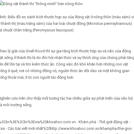
ình: Biểu đồ so sánh kích thước họp sọ của ðộng vật ở nông thôn (màu xám) v
 thành thị (màu trắng xám) của hai loài chuột đồng (Microtus pennsylvanicus)
và chuột chân trắng (Peromyscus leucopus).
heo lý giải của Snell-Rood thì sự gia tăng kích thước hộp sọ và não của động
ật sống ở thành thị là do đòi hỏi nhận thức và sự thích ứng của chúng phải tăn
ên để tồn tại và tìm kiếm thức ăn. Công việc đó khó khăn hơn những con vật
sống ở quê, nơi có những đồng cỏ, nguồn thức ăn dồi dào và một không gian
ống thoải mái, ít bị con người tác động hơn.
ghiên cứu trên cho thấy mối tương tác hai chiều giữa sự phát triển của não bộ
à môi trường sống.
%3Cbr%3E%3Cbr%3Evia%20khoahoc.com.vn - Khám phá - Thế giới động vật -
Rss - Các bài viết mới nhất%20http://www.khoahoc.com.vn/khampha/the-gioi-