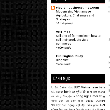
N
n
vietnambusinesstimes.com
Modernizing Vietnamese
t
Agriculture: Challenges and
Strategies
10 tháng trước
VNTimes
Millions of farmers learn how to
sell their products via e-
commerce
4 năm trước
Fun English Study
T
Blog Viet
l
9 năm trước
DANH MỤC
M
BBC Vietnamese
AI
Bát Chánh Đạo
bệnh
l
bệnh tự kỷ
bí ẩn
tiểu đường
Bình bát
chống
c
cong nghe moi
sâu răng
Chuyện lạ
Công
nghệ
Dậy thì sớm
dinh dưỡng
DOANH
Đời
động vật
NGHIỆP
Đạo
đột biến gene
sống
Ếch sơn Hula
fluoride
giảm cân
Google