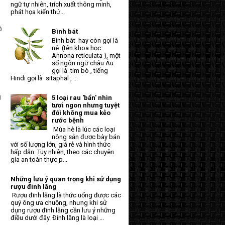
ngữ tự nhiên, trích xuất thông minh,
phát họa kiến thứ...
à
Bình bát
Bình bát hay còn gọi là
nê (tên khoa học:
Annona reticulata ), một
số ngôn ngữ châu Âu
gọi là tim bò , tiếng
Hindi gọi là sitaphal , ...
g
5 loại rau 'bẩn' nhìn
tươi ngon nhưng tuyệt
đối không mua kẻo
rước bệnh
Mùa hè là lúc các loại
nông sản được bày bán
với số lượng lớn, giá rẻ và hình thức
hấp dẫn. Tuy nhiên, theo các chuyên
gia an toàn thực p...
Những lưu ý quan trọng khi sử dụng
rượu đinh lăng
Rượu đinh lăng là thức uống được các
quý ông ưa chuộng, nhưng khi sử
dụng rượu đinh lăng cần lưu ý những
điều dưới đây. Đinh lăng là loại ...