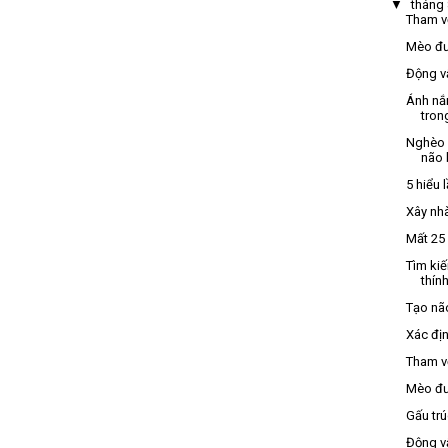
▼
tháng
Tham v
Mèo đư
Động vậ
Ánh nắ
tron
Nghèo 
não
5 hiểu
Xây nh
Mất 25 
Tìm ki
thính
Tạo não
Xác địn
Tham v
Mèo đư
Gấu trú
Động vậ