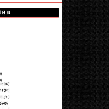
Ữ BLOG
)
0)
9)
 12
(87)
 11
(84)
 10
(90)
 9
(95)