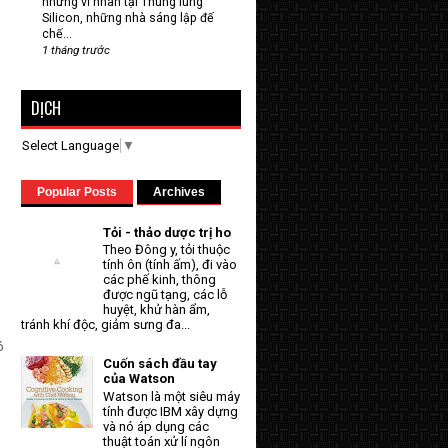
những vĩ nhân tại Thung lũng
Silicon, những nhà sáng lập đế
chế...
1 tháng trước
DỊCH
Select Language
▼
Popular Posts
Archives
Tỏi - thảo dược trị ho
Theo Đông y, tỏi thuộc
tính ôn (tính ấm), đi vào
các phế kinh, thông
được ngũ tạng, các lỗ
huyệt, khử hàn ẩm,
tránh khí độc, giảm sưng đa...
ó
Cuốn sách đầu tay
của Watson
Watson là một siêu máy
tính được IBM xây dựng
và nó áp dụng các
thuật toán xử lí ngôn