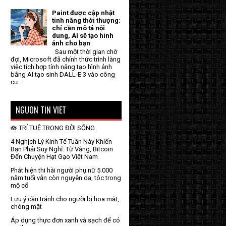
Paint được cập nhật
tính năng thời thượng:
chỉ cần mô tả nội
dung, AI sẽ tạo hình
ảnh cho bạn
Sau một thời gian chờ
đợi, Microsoft đã chính thức trình làng
việc tích hợp tính năng tạo hình ảnh
bằng AI tạo sinh DALL-E 3 vào công
cụ...
NGUON TIN VIET
🪷 TRÍ TUỆ TRONG ĐỜI SỐNG
4 Nghịch Lý Kinh Tế Tuần Này Khiến
Bạn Phải Suy Nghĩ: Từ Vàng, Bitcoin
Đến Chuyện Hạt Gạo Việt Nam
Phát hiện thi hài người phụ nữ 5.000
năm tuổi vẫn còn nguyên da, tóc trong
mộ cổ
Lưu ý cần tránh cho người bị hoa mắt,
chóng mặt
Áp dụng thực đơn xanh và sạch để có