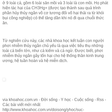
ở 9 loài cá, gồm 6 loài săn mồi và 3 loài là con mồi. Họ phát
hiện tác hại của CH3Hg+ (được tạo thành sau quá trình
phân hủy thủy ngân vô cơ tương đối vô hại thải ra từ khói
bụi công nghiệp) có thể tăng dần khi nó đi qua chuỗi thức
ăn.
Từ nghiên cứu này, các nhà khoa học kết luận con người
phơi nhiễm thủy ngân chủ yếu là qua việc tiêu thụ những
loài cá biển lớn, như cá kiếm và cá ngừ. Được biết, phơi
nhiễm thủy ngân gây tổn hại cho hệ thống thần kinh trung
ương, hệ tuần hoàn và hệ miễn dịch.
via khoahoc.com.vn - Đời sống - Y học - Cuộc sống - Rss -
Các bài viết mới nhất
http://www.khoahoc.com.vn/doisong/yhoc/suc-