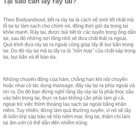
Tại sao cần lấy ráy tai?
Theo Bodyandsoul, tiết ra ráy tai là cách vệ sinh tốt nhất mà
lỗ tai tự làm sạch cho chính nó, đồng thời giữ da trong tai
khỏe mạnh. Ráy tai, được bài tiết từ các tuyến trong ống dẫn
tai, sau đó những sợi lông nhỏ sẽ đưa chất thải ra ngoài.
Quá trình đưa ráy tai ra ngoài cũng giúp lấy đi bụi bẩn trong
tai. Do đó ráy tai mà ta lấy ra là
"hỗn hợp"
của chất sáp trong
tai, bụi bẩn và tế bào da.
Những chuyển động của hàm, chẳng hạn khi nói chuyện
hoặc nhai có tác dụng massage, đẩy ráy tai ra phía ngoài và
rơi ra. Do đó bạn đừng nghĩ rằng lấy ráy tai là phải thọc sâu
vào bên trong tai, thực ra bạn không cần phải làm gì cả,
ngoại trừ việc thỉnh thoảng lau sạch tai ngoài bằng khăn
mềm. Tuy nhiên, đừng làm quá thường xuyên, vì nó sẽ lấy
đi luôn lớp sáp bảo vệ lớp niêm mạc ống tai, thậm chí làm
tai ẩm ướt có thể dẫn đến nhiễm trùng.