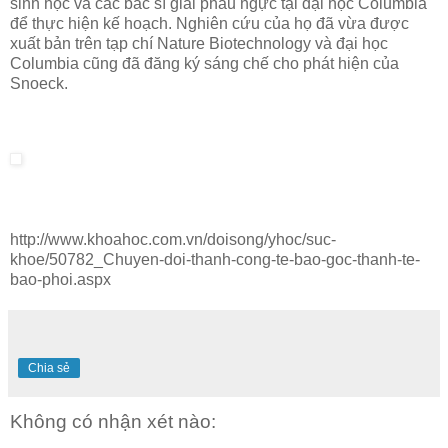
sinh học và các bác sĩ giải phẫu ngực tại đại học Columbia
để thực hiện kế hoạch. Nghiên cứu của họ đã vừa được
xuất bản trên tạp chí Nature Biotechnology và đại học
Columbia cũng đã đăng ký sáng chế cho phát hiện của
Snoeck.
http://www.khoahoc.com.vn/doisong/yhoc/suc-
khoe/50782_Chuyen-doi-thanh-cong-te-bao-goc-thanh-te-
bao-phoi.aspx
Chia sẻ
Không có nhận xét nào: