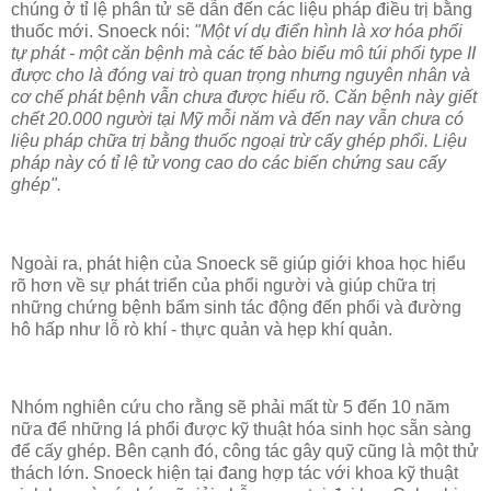
chúng ở tỉ lệ phân tử sẽ dẫn đến các liệu pháp điều trị bằng
thuốc mới. Snoeck nói:
"Một ví dụ điển hình là xơ hóa phổi
tự phát - một căn bệnh mà các tế bào biểu mô túi phổi type II
được cho là đóng vai trò quan trọng nhưng nguyên nhân và
cơ chế phát bệnh vẫn chưa được hiểu rõ. Căn bệnh này giết
chết 20.000 người tại Mỹ mỗi năm và đến nay vẫn chưa có
liệu pháp chữa trị bằng thuốc ngoại trừ cấy ghép phổi. Liệu
pháp này có tỉ lệ tử vong cao do các biến chứng sau cấy
ghép".
Ngoài ra, phát hiện của Snoeck sẽ giúp giới khoa học hiểu
rõ hơn về sự phát triển của phổi người và giúp chữa trị
những chứng bệnh bẩm sinh tác động đến phổi và đường
hô hấp như lỗ rò khí - thực quản và hẹp khí quản.
Nhóm nghiên cứu cho rằng sẽ phải mất từ 5 đến 10 năm
nữa để những lá phổi được kỹ thuật hóa sinh học sẵn sàng
để cấy ghép. Bên cạnh đó, công tác gây quỹ cũng là một thử
thách lớn. Snoeck hiện tại đang hợp tác với khoa kỹ thuật