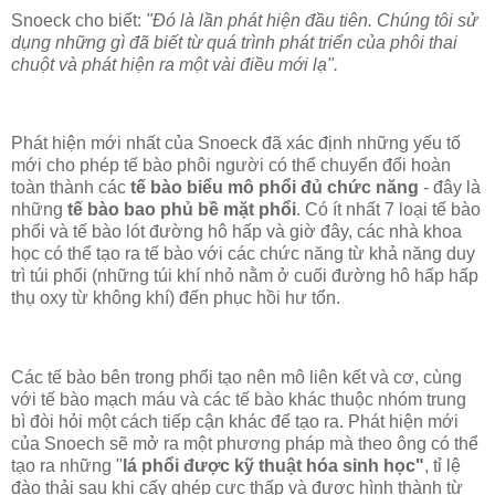
Snoeck cho biết:
"Đó là lần phát hiện đầu tiên. Chúng tôi sử
dụng những gì đã biết từ quá trình phát triển của phôi thai
chuột và phát hiện ra một vài điều mới lạ".
Phát hiện mới nhất của Snoeck đã xác định những yếu tố
mới cho phép tế bào phôi người có thể chuyển đổi hoàn
toàn thành các
tế bào biểu mô phổi đủ chức năng
- đây là
những
tế bào bao phủ bề mặt phổi
. Có ít nhất 7 loại tế bào
phổi và tế bào lót đường hô hấp và giờ đây, các nhà khoa
học có thể tạo ra tế bào với các chức năng từ khả năng duy
trì túi phổi (những túi khí nhỏ nằm ở cuối đường hô hấp hấp
thụ oxy từ không khí) đến phục hồi hư tổn.
Các tế bào bên trong phổi tạo nên mô liên kết và cơ, cùng
với tế bào mạch máu và các tế bào khác thuộc nhóm trung
bì đòi hỏi một cách tiếp cận khác để tạo ra. Phát hiện mới
của Snoech sẽ mở ra một phương pháp mà theo ông có thể
tạo ra những "
lá phổi được kỹ thuật hóa sinh học"
, tỉ lệ
đào thải sau khi cấy ghép cực thấp và được hình thành từ