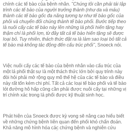
chính các tế bào của bệnh nhân.
"Chúng tôi cần phải tái lập
trình các tế bào của người trưởng thành (như da và máu)
thành các tế bào gốc đa năng tương tự như tế bào gốc của
phôi và chuyển đổi chúng thành tế bào phổi. Bước tiếp theo
là nuôi cấy các tế bào này lên những lá phổi hiến tặng hay
thậm chí là phổi lợn, từ đây tất cả tế bào hiến tặng sẽ được
loại bỏ. Tuy nhiên, thách thức đặt ra là làm sao loại bỏ tất cả
tế bào mà không tác động đến cấu trúc phổi"
, Snoeck nói.
Việc nuôi cấy các tế bào của bệnh nhân vào cấu trúc của
một lá phổi thật sự là một thách thức lớn bởi quy trình này
đòi hỏi phải mở rộng quy mô thế hệ của các tế bào và điều
này rất tốn kém chi phí. Tất cả các loại tế bào phổi và tế bào
lót đường hô hấp cũng cần phải được nuôi cấy tại những vị
trí chính xác trong lá phổi được kỹ thuật sinh học.
Phát hiện của Snoeck được kỳ vọng sẽ nâng cao hiểu biết
về những chứng bệnh liên quan đến phổi khó chẩn đoán.
Khả năng mô hình hóa các chứng bệnh và nghiên cứu