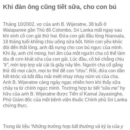
Khi đàn ông cũng tiết sữa, cho con bú
Tháng 10/2002, vợ của anh B. Wijeratne, 38 tuổi ở
Walapanee gần Thủ đô Colombo, Sri Lanka mất ngay sau
khi sinh cô con gái thứ hai. Đứa con gái đầu lòng Niansala,
18 tháng tuổi không chịu uống sữa bột. Nhìn con yêu khóc
đói đến thắt lòng, anh đã nựng cho con bú ngực của mình.
Khi ấy, anh chỉ mong, hơi ấm của một người cha có thể làm
dịu đi cơn khát sữa của con gái. Lúc đầu, cô bé chẳng chịu
“ti”
, mới tợp tợp vài cái là giãy nảy lên. Người cha cố gắng
thử đủ mọi cách, mọi tư thế để con
“chịu”.
Rồi, đứa con dần
hết khóc và bắt đầu mải miết nhay nhay núm vú của cha.
Anh B. Wijeratne càng ngày ngạc nhiên hơn khi thấy sữa
chảy ra từ chính ngực mình. Trường hợp tự tiết
“sữa mẹ”
hy
hữu của anh B. Wijeratne được Tiến sĩ Kamal Jayasinghe,
Phó Giám đốc của một bệnh viện thuộc Chính phủ Sri Lanka
chứng thực.
Trong tài liệu
“Những trường hợp bất thường và kỳ lạ của y