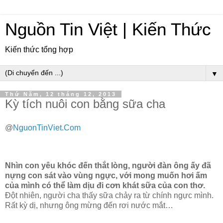
Nguồn Tin Việt | Kiến Thức
Kiến thức tổng hợp
▼
Thứ Năm, 12 tháng 12, 2013
Kỳ tích nuôi con bằng sữa cha
@
NguonTinViet.Com
Nhìn con yêu khóc đến thắt lòng, người đàn ông ấy đã
nựng con sát vào vùng ngực, với mong muốn hơi ấm
của mình có thể làm dịu đi cơn khát sữa của con thơ.
Đột nhiên, người cha thấy sữa chảy ra từ chính ngực mình.
Rất kỳ dị, nhưng ông mừng đến rơi nước mắt…