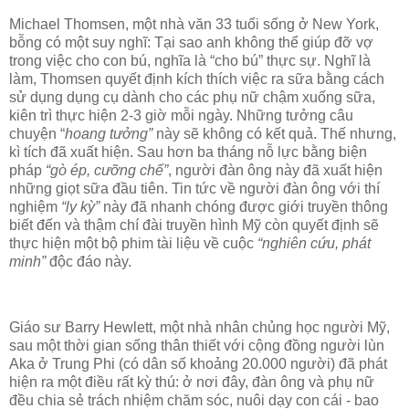
Michael Thomsen, một nhà văn 33 tuổi sống ở New York,
bỗng có một suy nghĩ: Tại sao anh không thể giúp đỡ vợ
trong việc cho con bú, nghĩa là “cho bú” thực sự. Nghĩ là
làm, Thomsen quyết định kích thích việc ra sữa bằng cách
sử dụng dụng cụ dành cho các phụ nữ chậm xuống sữa,
kiên trì thực hiện 2-3 giờ mỗi ngày. Những tưởng câu
chuyện “
hoang tưởng”
này sẽ không có kết quả. Thế nhưng,
kì tích đã xuất hiện. Sau hơn ba tháng nỗ lực bằng biện
pháp
“gò ép, cưỡng chế”
, người đàn ông này đã xuất hiện
những giọt sữa đầu tiên. Tin tức về người đàn ông với thí
nghiệm
“ly kỳ”
này đã nhanh chóng được giới truyền thông
biết đến và thậm chí đài truyền hình Mỹ còn quyết định sẽ
thực hiện một bộ phim tài liệu về cuộc
“nghiên cứu, phát
minh”
độc đáo này.
Giáo sư Barry Hewlett, một nhà nhân chủng học người Mỹ,
sau một thời gian sống thân thiết với cộng đồng người lùn
Aka ở Trung Phi (có dân số khoảng 20.000 người) đã phát
hiện ra một điều rất kỳ thú: ở nơi đây, đàn ông và phụ nữ
đều chia sẻ trách nhiệm chăm sóc, nuôi dạy con cái - bao