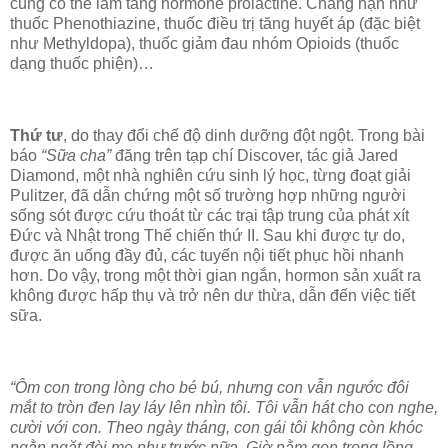
cũng có thể làm tăng hormone prolactine. Chẳng hạn như
thuốc Phenothiazine, thuốc điều trị tăng huyết áp (đặc biệt
như Methyldopa), thuốc giảm đau nhóm Opioids (thuốc
dạng thuốc phiện)…
Thứ tư
, do thay đổi chế độ dinh dưỡng đột ngột. Trong bài
báo
“Sữa cha”
đăng trên tạp chí Discover, tác giả Jared
Diamond, một nhà nghiên cứu sinh lý học, từng đoạt giải
Pulitzer, đã dẫn chứng một số trường hợp những người
sống sót được cứu thoát từ các trại tập trung của phát xít
Đức và Nhật trong Thế chiến thứ II. Sau khi được tự do,
được ăn uống đầy đủ, các tuyến nội tiết phục hồi nhanh
hơn. Do vậy, trong một thời gian ngắn, hormon sản xuất ra
không được hấp thụ và trở nên dư thừa, dẫn đến việc tiết
sữa.
“Ôm con trong lòng cho bé bú, nhưng con vẫn ngước đôi
mắt to tròn đen lay láy lên nhìn tôi. Tôi vẫn hát cho con nghe,
cười với con. Theo ngày tháng, con gái tôi không còn khóc
ngằn ngặt đòi mẹ như trước nữa. Giờ nằm gọn trong lồng