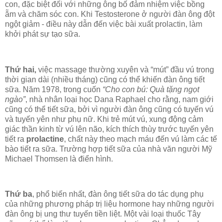
con, đặc biệt đối với những ông bố đảm nhiệm việc bồng
ẵm và chăm sóc con. Khi Testosterone ở người đàn ông đột
ngột giảm - điều này dẫn đến việc bài xuất prolactin, làm
khởi phát sự tạo sữa.
Thứ hai,
việc massage thường xuyên và “mút” đầu vú trong
thời gian dài (nhiều tháng) cũng có thể khiến đàn ông tiết
sữa. Năm 1978, trong cuốn
“Cho con bú: Quà tặng ngọt
ngào”
, nhà nhân loại học Dana Raphael cho rằng, nam giới
cũng có thể tiết sữa, bởi vì người đàn ông cũng có tuyến vú
và tuyến yên như phụ nữ. Khi trẻ mút vú, xung động cảm
giác thần kinh từ vú lên não, kích thích thùy trước tuyến yên
tiết ra
prolactine
, chất này theo mạch máu đến vú làm các tế
bào tiết ra sữa. Trường hợp tiết sữa của nhà văn người Mỹ
Michael Thomsen là điển hình.
Thứ ba
, phổ biến nhất, đàn ông tiết sữa do tác dụng phụ
của những phương pháp trị liệu hormone hay những người
đàn ông bị ung thư tuyến tiền liệt. Một vài loại thuốc Tây