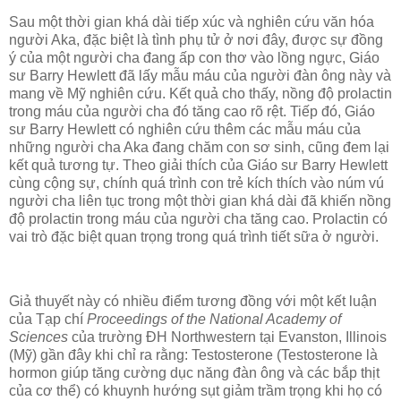
Sau một thời gian khá dài tiếp xúc và nghiên cứu văn hóa
người Aka, đặc biệt là tình phụ tử ở nơi đây, được sự đồng
ý của một người cha đang ấp con thơ vào lồng ngực, Giáo
sư Barry Hewlett đã lấy mẫu máu của người đàn ông này và
mang về Mỹ nghiên cứu. Kết quả cho thấy, nồng độ prolactin
trong máu của người cha đó tăng cao rõ rệt. Tiếp đó, Giáo
sư Barry Hewlett có nghiên cứu thêm các mẫu máu của
những người cha Aka đang chăm con sơ sinh, cũng đem lại
kết quả tương tự. Theo giải thích của Giáo sư Barry Hewlett
cùng cộng sự, chính quá trình con trẻ kích thích vào núm vú
người cha liên tục trong một thời gian khá dài đã khiến nồng
độ prolactin trong máu của người cha tăng cao. Prolactin có
vai trò đặc biệt quan trọng trong quá trình tiết sữa ở người.
Giả thuyết này có nhiều điểm tương đồng với một kết luận
của Tạp chí
Proceedings of the National Academy of
Sciences
của trường ĐH Northwestern tại Evanston, Illinois
(Mỹ) gần đây khi chỉ ra rằng: Testosterone (Testosterone là
hormon giúp tăng cường dục năng đàn ông và các bắp thịt
của cơ thể) có khuynh hướng sụt giảm trầm trọng khi họ có