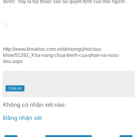
dược" này là tùy thuộc vào sự quyết định của mỗi người.
http://www.khoahoc.com.vn/doisong/yhoc/suc-
khoe/51292_Kha-nang-chua-benh-cua-phan-va-nuoc-
tieu.aspx
Chia sẻ
Không có nhận xét nào:
Đăng nhận xét