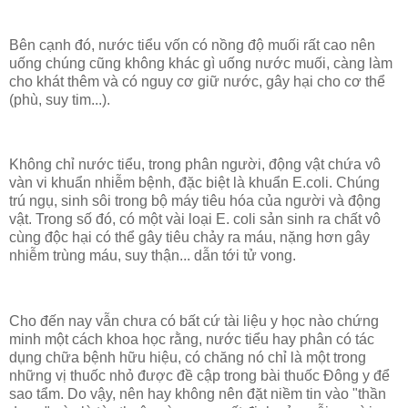
Bên cạnh đó, nước tiểu vốn có nồng độ muối rất cao nên
uống chúng cũng không khác gì uống nước muối, càng làm
cho khát thêm và có nguy cơ giữ nước, gây hại cho cơ thể
(phù, suy tim...).
Không chỉ nước tiểu, trong phân người, động vật chứa vô
vàn vi khuẩn nhiễm bệnh, đặc biệt là khuẩn E.coli. Chúng
trú ngụ, sinh sôi trong bộ máy tiêu hóa của người và động
vật. Trong số đó, có một vài loại E. coli sản sinh ra chất vô
cùng độc hại có thể gây tiêu chảy ra máu, nặng hơn gây
nhiễm trùng máu, suy thận... dẫn tới tử vong.
Cho đến nay vẫn chưa có bất cứ tài liệu y học nào chứng
minh một cách khoa học rằng, nước tiểu hay phân có tác
dụng chữa bệnh hữu hiệu, có chăng nó chỉ là một trong
những vị thuốc nhỏ được đề cập trong bài thuốc Đông y để
sao tẩm. Do vậy, nên hay không nên đặt niềm tin vào "thần