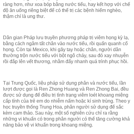
ràng hơn, như xoa bóp bằng nước tiểu, hay kết hợp với chế
độ ăn uống riêng biệt để có thể trị các bệnh hiểm nghèo,
thậm chí là ung thư.
Dân gian Pháp lưu truyền phương pháp trị viêm họng kỳ lạ,
bằng cách ngâm tất chân vào nước tiểu, rồi quấn quanh cổ
họng. Còn tại Mexico, khi gãy tay hoặc chân, người dân
thường trộn nước tiểu với bột ngô cháy, sau đó xay nhuyễn
rồi đắp lên vết thương, nhằm đẩy nhanh quá trình phục hồi.
Tại Trung Quốc, liệu pháp sử dụng phân và nước tiểu, lần
lượt được gọi là Ren Zhong Huang và Ren Zhong Bai, đều
được sử dụng để điều trị tình trạng viêm loét khoang miệng
cấp tính của trẻ em do nhiễm nấm hoặc kí sinh trùng. Theo y
học truyền thống Trung Hoa, phân người sử dụng để sắc
kèm cam thảo. Sau này, một số nghiên cứu chỉ ra rằng
những vi khuẩn có trong phân người có thể tăng cường khả
năng bảo vệ vi khuẩn trong khoang miệng.