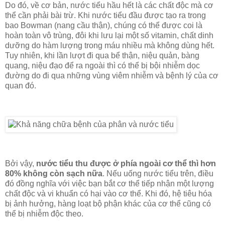
Do đó, về cơ bản, nước tiểu hầu hết là các chất độc mà cơ
thể cần phải bài trừ. Khi nước tiểu đầu được tạo ra trong
bao Bowman (nang cầu thận), chúng có thể được coi là
hoàn toàn vô trùng, đôi khi lưu lại một số vitamin, chất dinh
dưỡng do hàm lượng trong máu nhiều mà không dùng hết.
Tuy nhiên, khi lần lượt đi qua bể thận, niệu quản, bàng
quang, niệu đạo để ra ngoài thì có thể bị bội nhiễm dọc
đường do đi qua những vùng viêm nhiễm và bệnh lý của cơ
quan đó.
Bởi vậy,
nước tiểu thu được ở phía ngoài cơ thể thì hơn
80% không còn sạch nữa
. Nếu uống nước tiểu trên, điều
đó đồng nghĩa với việc bạn bắt cơ thể tiếp nhận một lượng
chất độc và vi khuẩn có hại vào cơ thể. Khi đó, hệ tiêu hóa
bị ảnh hưởng, hàng loạt bộ phận khác của cơ thể cũng có
thể bị nhiễm độc theo.