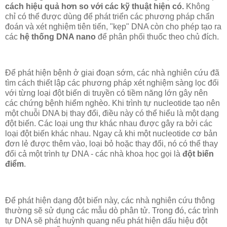
cách hiệu quả hơn so với các kỹ thuật hiện có.
Không
chỉ có thể được dùng để phát triển các phương pháp chẩn
đoán và xét nghiệm tiên tiến, "kẹp" DNA còn cho phép tạo ra
các
hệ thống DNA nano
để phân phối thuốc theo chủ đích.
Để phát hiện bệnh ở giai đoạn sớm, các nhà nghiên cứu đã
tìm cách thiết lập các phương pháp xét nghiệm sàng lọc đối
với từng loại đột biến di truyền có tiềm năng lớn gây nên
các chứng bệnh hiểm nghèo. Khi trình tự nucleotide tạo nên
một chuỗi DNA bị thay đổi, điều này có thể hiểu là một dạng
đột biến. Các loại ung thư khác nhau được gây ra bởi các
loại đột biến khác nhau. Ngay cả khi một nucleotide cơ bản
đơn lẻ được thêm vào, loại bỏ hoặc thay đổi, nó có thể thay
đổi cả một trình tự DNA - các nhà khoa học gọi là
đột biến
điểm
.
Để phát hiện dạng đột biến này, các nhà nghiên cứu thông
thường sẽ sử dụng các mẫu dò phân tử. Trong đó, các trình
tự DNA sẽ phát huỳnh quang nếu phát hiện dấu hiệu đột