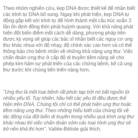
Theo nhóm nghiên cứu, kẹp DNA được thiết kế để nhận biết
các trình tự DNA bổ sung. Ngay khi phát hiện, kẹp DNA tự
động gắp kết với trình tự để hình thành một cấu trúc xoắn 3
lần ổn định đồng thời phát huỳnh quang. Với khả năng phát
hiện đột biến điểm một cách dễ dàng, phương pháp trên
được kỳ vọng sẽ giúp các bác sĩ nhận biết các nguy cơ ung
thư khác nhua với độ nhạy, độ chính xác cao hơn và có thể
thông báo cho bệnh nhân về những khả năng ung thư. Việc
chẩn đoán ưng thư ở cấp độ di truyền tiềm năng sẽ cho
phép kìm hãm sự phát triển của các chứng bệnh, kể cả ung
thư trước khi chúng tiến triển nặng hơn.
"Ung thư là một loại bệnh rất phức tạp bởi nó bắt nguồn từ
nhiều yếu tố. Tuy nhiên, hầu hết các yếu tố đều được thể
hiện trên DNA. Chúng tôi chỉ có thể phát hiện ung thư hoặc
tiềm năng ung thư. Theo những hiểu biết của chúng tôi về
tác động của đột biến di truyền trong nhiều quá trình ung thư
khác nhau thì việc chẩn đoán sớm các loại hình ung thư sẽ
trở nên khả thi hơn"
, Vallée-Bélisle giải thích.