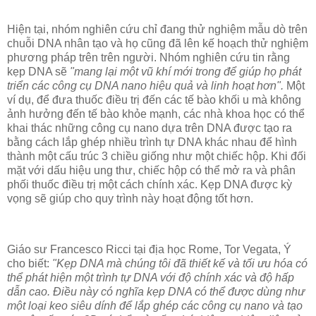
Hiện tại, nhóm nghiên cứu chỉ đang thử nghiệm mẫu dò trên
chuỗi DNA nhân tạo và họ cũng đã lên kế hoạch thử nghiệm
phương pháp trên trên người. Nhóm nghiên cứu tin rằng
kẹp DNA sẽ
"mang lại một vũ khí mới trong để giúp họ phát
triển các công cụ DNA nano hiệu quả và linh hoạt hơn".
Một
ví dụ, để đưa thuốc điều trị đến các tế bào khối u mà không
ảnh hưởng đến tế bào khỏe mạnh, các nhà khoa học có thể
khai thác những công cụ nano dựa trên DNA được tạo ra
bằng cách lắp ghép nhiều trình tự DNA khác nhau để hình
thành một cấu trúc 3 chiều giống như một chiếc hộp. Khi đối
mặt với dấu hiệu ung thư, chiếc hộp có thể mở ra và phân
phối thuốc điều trị một cách chính xác. Kẹp DNA được kỳ
vọng sẽ giúp cho quy trình này hoạt động tốt hơn.
Giáo sư Francesco Ricci tại địa học Rome, Tor Vegata, Ý
cho biết:
"Kẹp DNA mà chúng tôi đã thiết kế và tối ưu hóa có
thể phát hiện một trình tự DNA với độ chính xác và độ hấp
dẫn cao. Điều này có nghĩa kẹp DNA có thể được dùng như
một loại keo siêu dính để lắp ghép các công cụ nano và tạo