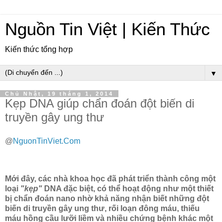
Nguồn Tin Việt | Kiến Thức
Kiến thức tổng hợp
▼
Chủ Nhật, 19 tháng 1, 2014
Kẹp DNA giúp chẩn đoán đột biến di
truyền gây ung thư
@
NguonTinViet.Com
Mới đây, các nhà khoa học đã phát triển thành công một
loại
"kẹp"
DNA đặc biệt, có thể hoạt động như một thiết
bị chẩn đoán nano nhờ khả năng nhận biết những đột
biến di truyền gây ung thư, rối loạn đông máu, thiếu
máu hồng cầu lưỡi liềm và nhiều chứng bệnh khác một