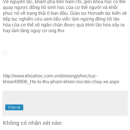
Về nguyên tắc, khám phá trên hàm chỉ, giới khoa học có thể
quay ngược đồng hồ sinh học của cơ thể người và khôi
phục nó về trạng thái 0 ban đầu. Giáo sư Horvath dự kiến sẽ
tiếp tục nghiên cứu xem liệu việc làm ngừng đồng hồ lão
hóa của cơ thể sẽ ngăn chặn được quá trình lão hóa xảy ra
hay làm tăng nguy cơ ung thư.
http://www.khoahoc.com.vn/doisong/yhoc/suc-
khoe/49806_He-lo-thu-pham-khien-nui-doi-chay-xe.aspx
Chia sẻ
Không có nhận xét nào: