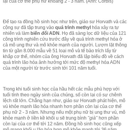
lại của cơ thể phụ nữ khoảng 2 - 3 năm. (Ảnh: Corbis)
Để tạo ra đồng hồ sinh học như trên, giáo sư Horvath và các
cộng sự đã tập trung vào
quá trình methyl
hóa xảy ra tự
nhiên và làm
biến đổi ADN
. Họ đã sàng lọc dữ liệu của 121
công trình nghiên cứu trước đây về quá trình methyl hóa ở
cả mô ung thư và mô khỏe mạnh của người. Lượm lặt thông
tin từ gần 8.000 mẫu về 51 loại mô và tế bào trích lấy từ
khắp cơ thể, nhóm của ông Horvath đã lập biểu đồ về cách
quá trình lão hóa ảnh hưởng tới mức độ methyl hóa ADN
của một người từ trước sinh tới 101 năm tuổi.
Trong khi tuổi sinh học của hầu hết các mẫu phù hợp với
tuổi tính theo ngày sinh của chúng, số còn lại có sự chênh
lệch rất lớn. Chẳng hạn như, giáo sư Horvath phát hiện, mô
vú khỏe mạnh lão hóa nhanh hơn phần còn lại của cơ thể
phụ nữ 2 - 3 năm. Nhưng nếu một phụ nữ bị ung thư vú, mô
khỏe mạnh ở liền kề khối u sẽ trung bình
"già"
hơn phần
còn lại của cơ thể tới 12 năm. Đồng hồ sinh học cũng xếp
mô mang khối u lão hóa hơn mô khỏe mạnh tới 36 năm.