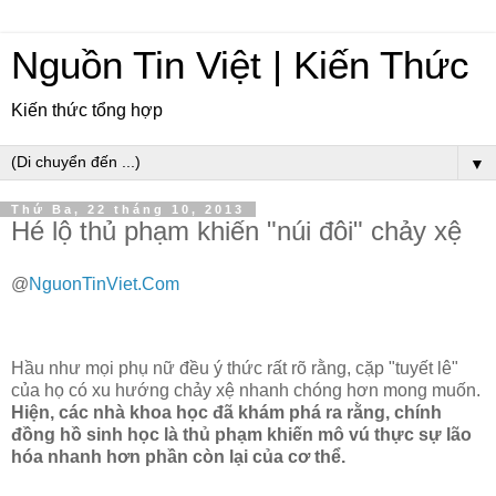
Nguồn Tin Việt | Kiến Thức
Kiến thức tổng hợp
▼
Thứ Ba, 22 tháng 10, 2013
Hé lộ thủ phạm khiến "núi đôi" chảy xệ
@
NguonTinViet.Com
Hầu như mọi phụ nữ đều ý thức rất rõ rằng, cặp "tuyết lê"
của họ có xu hướng chảy xệ nhanh chóng hơn mong muốn.
Hiện, các nhà khoa học đã khám phá ra rằng, chính
đồng hồ sinh học là thủ phạm khiến mô vú thực sự lão
hóa nhanh hơn phần còn lại của cơ thể.