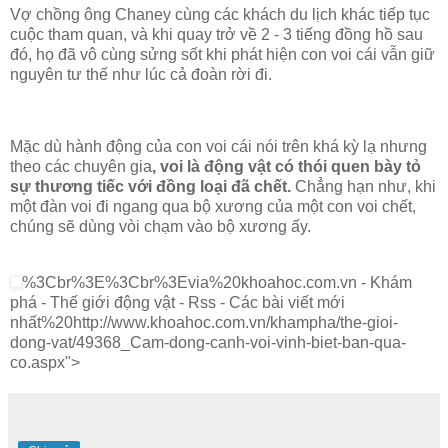
Vợ chồng ông Chaney cùng các khách du lịch khác tiếp tục
cuộc tham quan, và khi quay trở về 2 - 3 tiếng đồng hồ sau
đó, họ đã vô cùng sửng sốt khi phát hiện con voi cái vẫn giữ
nguyên tư thế như lúc cả đoàn rời đi.
Mặc dù hành động của con voi cái nói trên khá kỳ lạ nhưng
theo các chuyên gia
, voi là động vật có thói quen bày tỏ
sự thương tiếc với đồng loại đã chết.
Chẳng hạn như, khi
một đàn voi đi ngang qua bộ xương của một con voi chết,
chúng sẽ dùng vòi chạm vào bộ xương ấy.
%3Cbr%3E%3Cbr%3Evia%20khoahoc.com.vn - Khám
phá - Thế giới động vật - Rss - Các bài viết mới
nhất%20http://www.khoahoc.com.vn/khampha/the-gioi-
dong-vat/49368_Cam-dong-canh-voi-vinh-biet-ban-qua-
co.aspx">