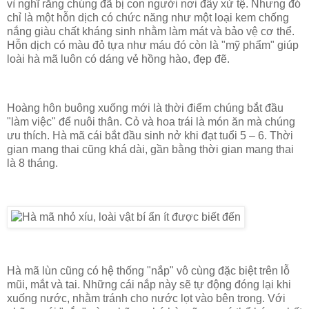
vì nghĩ rằng chúng đã bị con người nơi đây xử tệ. Nhưng đó
chỉ là một hỗn dịch có chức năng như một loại kem chống
nắng giàu chất kháng sinh nhằm làm mát và bảo vệ cơ thể.
Hỗn dịch có màu đỏ tựa như máu đó còn là "mỹ phẩm" giúp
loài hà mã luôn có dáng vẻ hồng hào, đẹp đẽ.
Hoàng hôn buông xuống mới là thời điểm chúng bắt đầu
"làm việc" để nuôi thân. Cỏ và hoa trái là món ăn mà chúng
ưu thích. Hà mã cái bắt đầu sinh nở khi đạt tuổi 5 – 6. Thời
gian mang thai cũng khá dài, gần bằng thời gian mang thai
là 8 tháng.
Hà mã lùn cũng có hệ thống "nắp" vô cùng đặc biệt trên lỗ
mũi, mắt và tai. Những cái nắp này sẽ tự động đóng lại khi
xuống nước, nhằm tránh cho nước lọt vào bên trong. Với