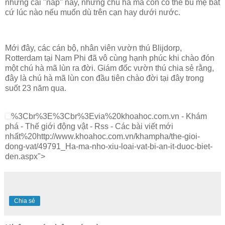
những cái "nắp" này, những chú hà mã con có thể bú mẹ bất
cứ lúc nào nếu muốn dù trên cạn hay dưới nước.
Mới đây, các cán bộ, nhân viên vườn thú Blijdorp,
Rotterdam tại Nam Phi đã vô cùng hạnh phúc khi chào đón
một chú hà mã lùn ra đời. Giám đốc vườn thú chia sẻ rằng,
đây là chú hà mã lùn con đầu tiên chào đời tại đây trong
suốt 23 năm qua.
%3Cbr%3E%3Cbr%3Evia%20khoahoc.com.vn - Khám
phá - Thế giới động vật - Rss - Các bài viết mới
nhất%20http://www.khoahoc.com.vn/khampha/the-gioi-
dong-vat/49791_Ha-ma-nho-xiu-loai-vat-bi-an-it-duoc-biet-
den.aspx">
Chia sẻ