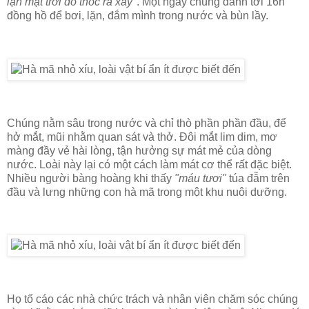
lặn mặt trời đổ thóc ra xay"
. Một ngày chúng dành tới 16h
đồng hồ để bơi, lặn, đắm mình trong nước và bùn lầy.
Chúng nằm sâu trong nước và chỉ thò phần phần đầu, để
hở mắt, mũi nhằm quan sát và thở. Đôi mắt lim dim, mơ
màng đầy vẻ hài lòng, tận hưởng sự mát mẻ của dòng
nước. Loài này lại có một cách làm mát cơ thể rất đặc biệt.
Nhiều người bàng hoàng khi thấy
"máu tươi"
túa đẫm trên
đầu và lưng những con hà mã trong một khu nuôi dưỡng.
Họ tố cáo các nhà chức trách và nhân viên chăm sóc chúng