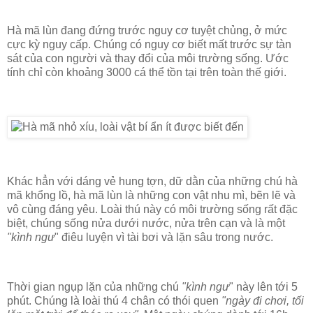
Hà mã lùn đang đứng trước nguy cơ tuyệt chủng, ở mức
cực kỳ nguy cấp. Chúng có nguy cơ biết mất trước sự tàn
sát của con người và thay đổi của môi trường sống. Ước
tính chỉ còn khoảng 3000 cá thể tồn tại trên toàn thế giới.
Khác hẳn với dáng vẻ hung tợn, dữ dằn của những chú hà
mã khổng lồ, hà mã lùn là những con vật nhu mì, bẽn lẽ và
vô cùng đáng yêu. Loài thú này có môi trường sống rất đặc
biệt, chúng sống nửa dưới nước, nửa trên cạn và là một
"kình ngư
" điêu luyện vì tài bơi và lặn sâu trong nước.
Thời gian ngụp lặn của những chú
"kình ngư
" này lên tới 5
phút. Chúng là loài thú 4 chân có thói quen
"ngày đi chơi, tối