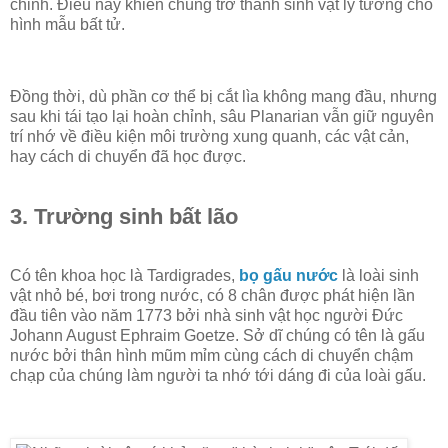
chỉnh. Điều này khiến chúng trở thành sinh vật lý tưởng cho
hình mẫu bất tử.
Đồng thời, dù phần cơ thể bị cắt lìa không mang đầu, nhưng
sau khi tái tạo lại hoàn chỉnh, sâu Planarian vẫn giữ nguyên
trí nhớ về điều kiện môi trường xung quanh, các vật cản,
hay cách di chuyển đã học được.
3. Trường sinh bất lão
Có tên khoa học là Tardigrades,
bọ gấu nước
là loài sinh
vật nhỏ bé, bơi trong nước, có 8 chân được phát hiện lần
đầu tiên vào năm 1773 bởi nhà sinh vật học người Đức
Johann August Ephraim Goetze. Sở dĩ chúng có tên là gấu
nước bởi thân hình mũm mỉm cùng cách di chuyển chậm
chạp của chúng làm người ta nhớ tới dáng đi của loài gấu.