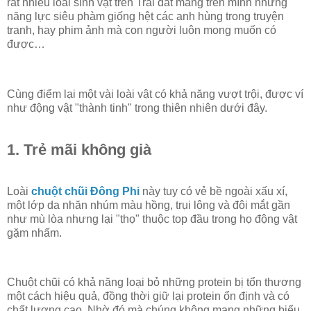
rất nhiều loài sinh vật trên Trái đất mang trên mình những
năng lực siêu phàm giống hệt các anh hùng trong truyện
tranh, hay phim ảnh mà con người luôn mong muốn có
được…
Cùng điểm lại một vài loài vật có khả năng vượt trội, được ví
như động vật "thành tinh" trong thiên nhiên dưới đây.
1. Trẻ mãi không già
Loài
chuột chũi Đông Phi
này tuy có vẻ bề ngoài xấu xí,
một lớp da nhăn nhúm màu hồng, trụi lông và đôi mắt gần
như mù lòa nhưng lại "thọ" thuộc top đầu trong họ động vật
gặm nhấm.
Chuột chũi có khả năng loại bỏ những protein bị tổn thương
một cách hiệu quả, đồng thời giữ lại protein ổn định và có
chất lượng cao. Nhờ đó mà chúng không mang những biểu