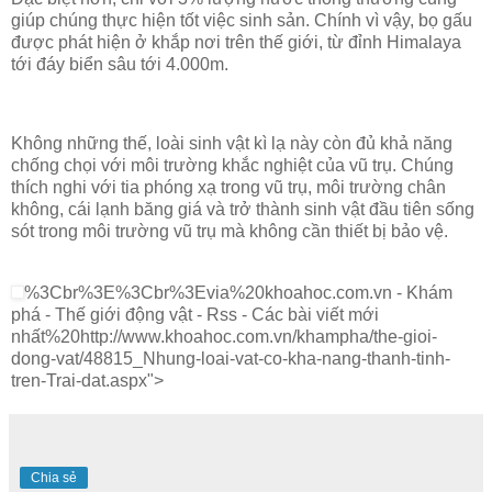
giúp chúng thực hiện tốt việc sinh sản. Chính vì vậy, bọ gấu
được phát hiện ở khắp nơi trên thế giới, từ đỉnh Himalaya
tới đáy biển sâu tới 4.000m.
Không những thế, loài sinh vật kì lạ này còn đủ khả năng
chống chọi với môi trường khắc nghiệt của vũ trụ. Chúng
thích nghi với tia phóng xạ trong vũ trụ, môi trường chân
không, cái lạnh băng giá và trở thành sinh vật đầu tiên sống
sót trong môi trường vũ trụ mà không cần thiết bị bảo vệ.
%3Cbr%3E%3Cbr%3Evia%20khoahoc.com.vn - Khám
phá - Thế giới động vật - Rss - Các bài viết mới
nhất%20http://www.khoahoc.com.vn/khampha/the-gioi-
dong-vat/48815_Nhung-loai-vat-co-kha-nang-thanh-tinh-
tren-Trai-dat.aspx">
Chia sẻ