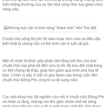
hiện thông thường của sự lão hóa cũng như suy giảm chức
năng não.
Chuột chũi sống thọ tới 26 năm hoặc hơn nữa và điều đặc
biệt nhất là chúng vẫn có thể sinh sản ở tuổi rất già.
Một số nhân tố khác góp phần làm tăng tuổi thọ của loài
chuột chũi này phải kể đến nữa là tốc độ trao đổi chất trong
cơ thể chúng rất thấp, giúp làm giảm quá trình phá hủy tế
bào. Chính vì vậy, ở bất cứ giai đoạn nào trong cuộc đời,
chuột chũi Đông Phi cũng tỏ ra rất sung mãn.
Các nhà khoa học đã nghiên cứu mô ở chuột chũi Đông Phi
và nhận ra rằng, những con thú gặm nhấm nhỏ bé sống
dưới lòng đất này sản xuất ra một dạng chất độc đáo được