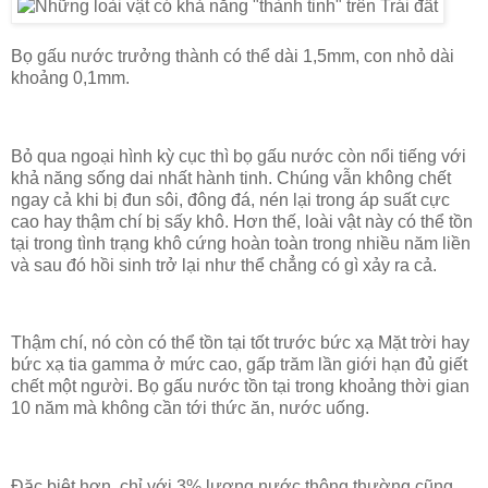
Bọ gấu nước trưởng thành có thể dài 1,5mm, con nhỏ dài
khoảng 0,1mm.
Bỏ qua ngoại hình kỳ cục thì bọ gấu nước còn nổi tiếng với
khả năng sống dai nhất hành tinh. Chúng vẫn không chết
ngay cả khi bị đun sôi, đông đá, nén lại trong áp suất cực
cao hay thậm chí bị sấy khô. Hơn thế, loài vật này có thể tồn
tại trong tình trạng khô cứng hoàn toàn trong nhiều năm liền
và sau đó hồi sinh trở lại như thể chẳng có gì xảy ra cả.
Thậm chí, nó còn có thể tồn tại tốt trước bức xạ Mặt trời hay
bức xạ tia gamma ở mức cao, gấp trăm lần giới hạn đủ giết
chết một người. Bọ gấu nước tồn tại trong khoảng thời gian
10 năm mà không cần tới thức ăn, nước uống.
Đặc biệt hơn, chỉ với 3% lượng nước thông thường cũng