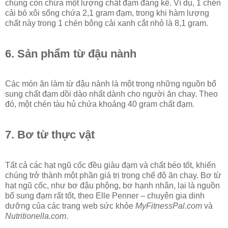
chúng còn chứa một lượng chất đạm đáng kể. Ví dụ, 1 chén
cải bó xôi sống chứa 2,1 gram đạm, trong khi hàm lượng
chất này trong 1 chén bông cải xanh cắt nhỏ là 8,1 gram.
6. Sản phẩm từ đậu nành
Các món ăn làm từ đậu nành là một trong những nguồn bổ
sung chất đạm dồi dào nhất dành cho người ăn chay. Theo
đó, một chén tàu hủ chứa khoảng 40 gram chất đạm.
7. Bơ từ thực vật
Tất cả các hạt ngũ cốc đều giàu đạm và chất béo tốt, khiến
chúng trở thành một phần giá trị trong chế độ ăn chay. Bơ từ
hạt ngũ cốc, như bơ đậu phộng, bơ hạnh nhân, lại là nguồn
bổ sung đạm rất tốt, theo Elle Penner – chuyên gia dinh
dưỡng của các trang web sức khỏe
MyFitnessPal.com
và
Nutritionella.com
.