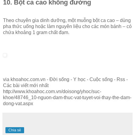
10. Bột ca cao không đường
Theo chuyên gia dinh dưỡng, một muỗng bột ca cao – dùng
pha thức uống hoặc làm nguyên liệu cho các món bánh – có
chứa khoảng 1 gram chất đạm.
via khoahoc.com.vn - Đời sống - Y học - Cuộc sống - Rss -
Các bài viết mới nhất
http://www.khoahoc.com.vn/doisong/yhoc/suc-
khoe/48746_10-nguon-dam-thuc-vat-tuyet-voi-thay-the-dam-
dong-vat.aspx
Chia sẻ