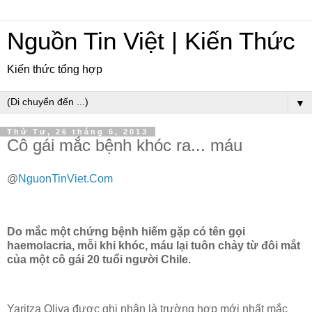
Nguồn Tin Việt | Kiến Thức
Kiến thức tổng hợp
▼
Thứ Tư, 26 tháng 6, 2013
Cô gái mắc bệnh khóc ra... máu
@
NguonTinViet.Com
Do mắc một chứng bệnh hiếm gặp có tên gọi
haemolacria, mỗi khi khóc, máu lại tuôn chảy từ đôi mắt
của một cô gái 20 tuổi người Chile.
Yaritza Oliva được ghi nhận là trường hợp mới nhất mắc