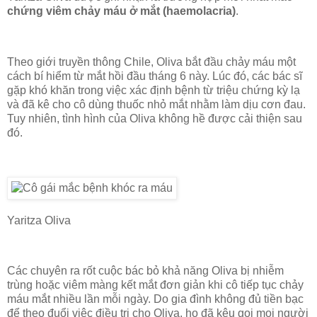
chứng viêm chảy máu ở mắt (haemolacria)
.
Theo giới truyền thông Chile, Oliva bắt đầu chảy máu một
cách bí hiểm từ mắt hồi đầu tháng 6 này. Lúc đó, các bác sĩ
gặp khó khăn trong việc xác định bệnh từ triệu chứng kỳ lạ
và đã kê cho cô dùng thuốc nhỏ mắt nhằm làm dịu cơn đau.
Tuy nhiên, tình hình của Oliva không hề được cải thiện sau
đó.
Yaritza Oliva
Các chuyên ra rốt cuộc bác bỏ khả năng Oliva bị nhiễm
trùng hoặc viêm màng kết mắt đơn giản khi cô tiếp tục chảy
máu mắt nhiều lần mỗi ngày. Do gia đình không đủ tiền bạc
để theo đuổi việc điều trị cho Oliva, họ đã kêu gọi mọi người