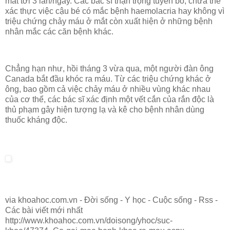
mắt tới 3 lần/ngày. Các bác sĩ thận trọng tuyên bố, chưa thể
xác thực việc cậu bé có mắc bệnh haemolacria hay không vì
triệu chứng chảy máu ở mắt còn xuất hiện ở những bệnh
nhân mắc các căn bệnh khác.
Chẳng hạn như, hồi tháng 3 vừa qua, một người đàn ông
Canada bắt đầu khóc ra máu. Từ các triệu chứng khác ở
ông, bao gồm cả việc chảy máu ở nhiều vùng khác nhau
của cơ thể, các bác sĩ xác định một vết cắn của rắn độc là
thủ phạm gây hiện tượng lạ và kê cho bệnh nhân dùng
thuốc kháng độc.
via khoahoc.com.vn - Đời sống - Y học - Cuộc sống - Rss -
Các bài viết mới nhất
http://www.khoahoc.com.vn/doisong/yhoc/suc-